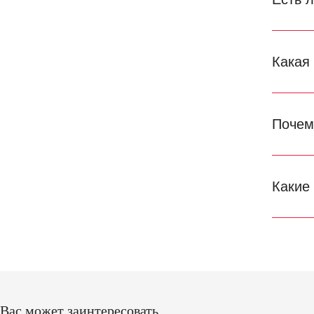
Какая
Почем
Какие
Вас может заинтересовать