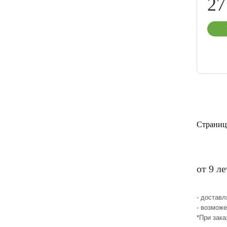
27
Страниц
от 9 л
- достав
- возможе
*При зака