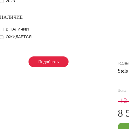
2023
НАЛИЧИЕ
В НАЛИЧИИ
ОЖИДАЕТСЯ
Подобрать
Подобрать
Подобрать
Год вы
Stels
Цена
12
8 