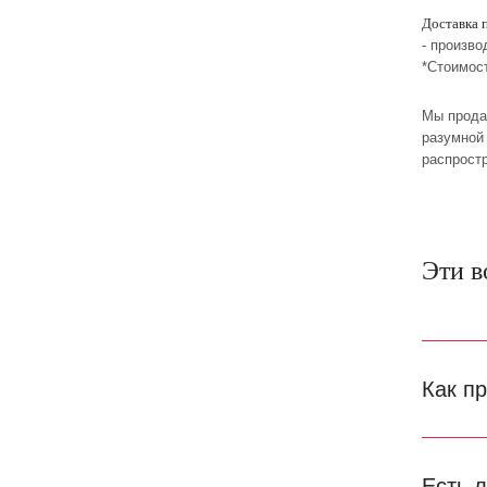
Доставка 
- произво
*Стоимос
Мы прода
разумной 
распрост
Эти в
Как п
Есть 