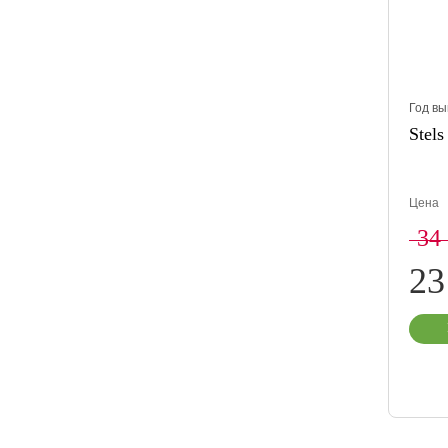
Год вы
Stels
Цена
34
23