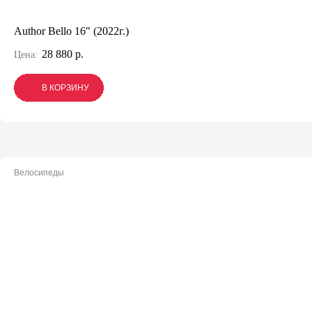
Author Bello 16" (2022г.)
28 880 р.
Цена:
В КОРЗИНУ
В КОРЗИНУ
В КОРЗИНУ
Велосипеды