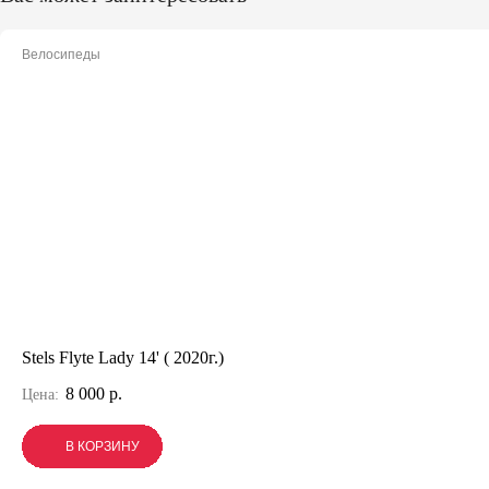
Велосипеды
Stels Flyte Lady 14' ( 2020г.)
8 000 р.
Цена:
В КОРЗИНУ
В КОРЗИНУ
В КОРЗИНУ