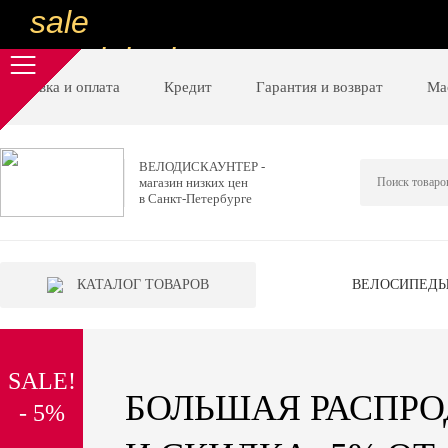
sale
special price
sale
Доставка и оплата
Кредит
Гарантия и возврат
Ма
ну очень
низкие цены
ВЕЛОДИСКАУНТЕР -
магазин низких цен
вот дешево
в Санкт-Петербурге
sale
special price
КАТАЛОГ ТОВАРОВ
ВЕЛОСИПЕД
sale
дешевле уже не будет
SALE!
sale
БОЛЬШАЯ РАСПР
- 5%
надо брать