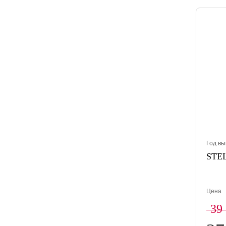
Год вы
STEL
Цена
39