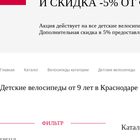
И СКИДКА -5% О
sale
special price
Акция действует на все детские велосипе
Дополнительная скидка в 5% предоставля
Главная
Каталог
Велосипеды категории
Детские велосипеды
Детские велосипеды от 9 лет в Краснодаре
ФИЛЬТР
Катал