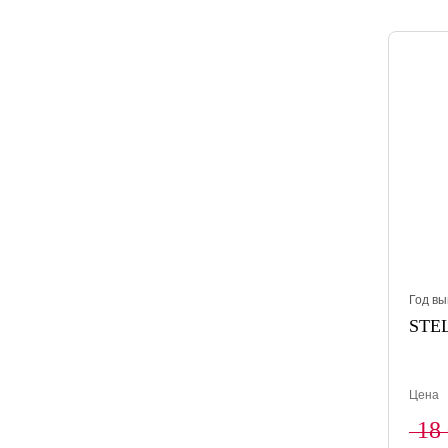
Год вы
STEL
Цена
18