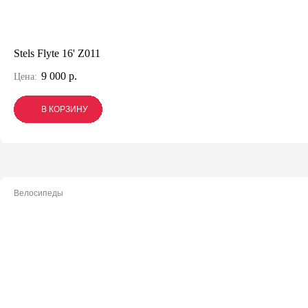
Stels Flyte 16' Z011
9 000 р.
Цена:
В КОРЗИНУ
В КОРЗИНУ
В КОРЗИНУ
Велосипеды