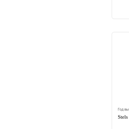
Год вы
Stels