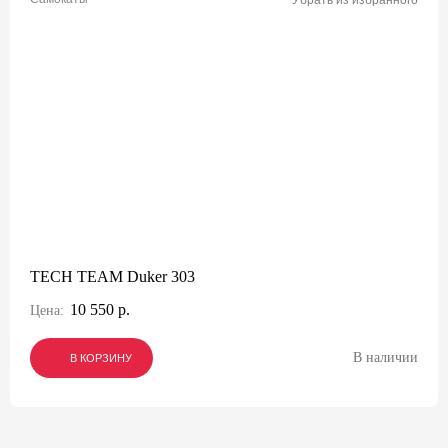
Убрать из избранного
TECH TEAM Duker 303
10 550 р.
Цена:
В наличии
В КОРЗИНУ
В КОРЗИНУ
В КОРЗИНУ