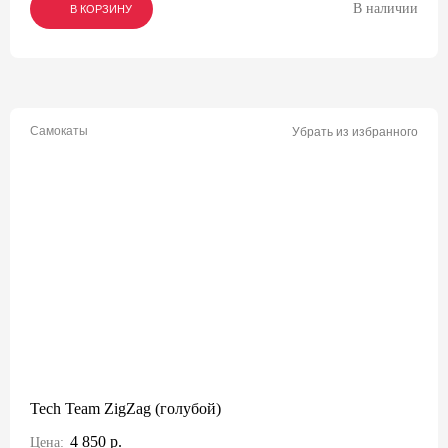
В наличии
В КОРЗИНУ
В КОРЗИНУ
В КОРЗИНУ
Самокаты
Убрать из избранного
Tech Team ZigZag (голубой)
4 850 р.
Цена: