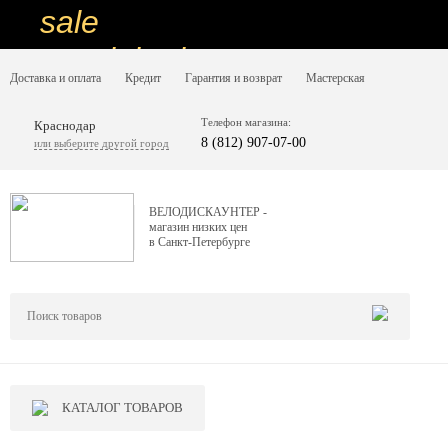
sale
special price
Доставка и оплата
Кредит
Гарантия и возврат
Мастерская
sale
ну очень
Телефон магазина:
Краснодар
8 (812) 907-07-00
или выберите другой город
низкие цены
вот дешево
ВЕЛОДИСКАУНТЕР -
магазин низких цен
sale
в Санкт-Петербурге
special price
sale
дешевле уже не будет
sale
КАТАЛОГ ТОВАРОВ
надо брать