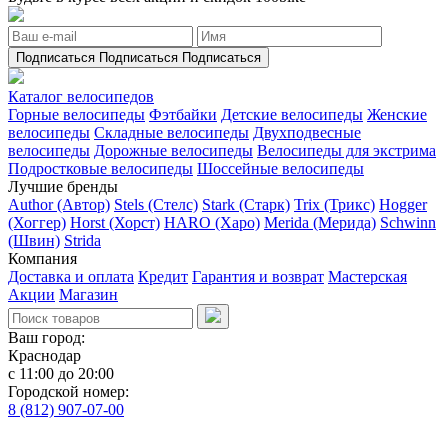
Подписаться
Подписаться
Подписаться
Каталог велосипедов
Горные велосипеды
Фэтбайки
Детские велосипеды
Женские
велосипеды
Складные велосипеды
Двухподвесные
велосипеды
Дорожные велосипеды
Велосипеды для экстрима
Подростковые велосипеды
Шоссейные велосипеды
Лучшие бренды
Author (Автор)
Stels (Стелс)
Stark (Старк)
Trix (Трикс)
Hogger
(Хоггер)
Horst (Хорст)
HARO (Харо)
Merida (Мерида)
Schwinn
(Швин)
Strida
Компания
Доставка и оплата
Кредит
Гарантия и возврат
Мастерская
Акции
Магазин
Ваш город:
Краснодар
с 11:00 до 20:00
Городской номер:
8 (812) 907-07-00