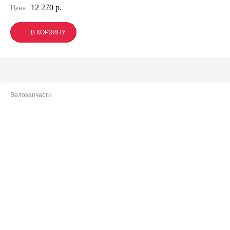
12 270 р.
Цена:
В КОРЗИНУ
В КОРЗИНУ
В КОРЗИНУ
Велозапчасти