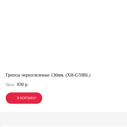
Грипсы черно/зеленые 130мм. (XH-G59BL)
830 р.
Цена:
В КОРЗИНУ
В КОРЗИНУ
В КОРЗИНУ