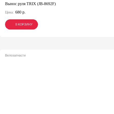
Вынос руля TRIX (JB-8692F)
680 р.
Цена:
В КОРЗИНУ
В КОРЗИНУ
В КОРЗИНУ
Велозапчасти