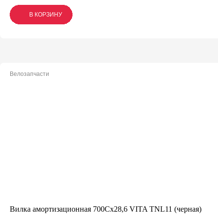
В КОРЗИНУ
В КОРЗИНУ
В КОРЗИНУ
Велозапчасти
Вилка амортизационная 700Сх28,6 VITA TNL11 (черная)