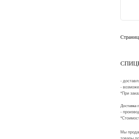
Страниц
СПИЦЫ 
- достав
- возмож
*При зака
Доставка 
- произво
*Стоимос
Мы прода
товары по