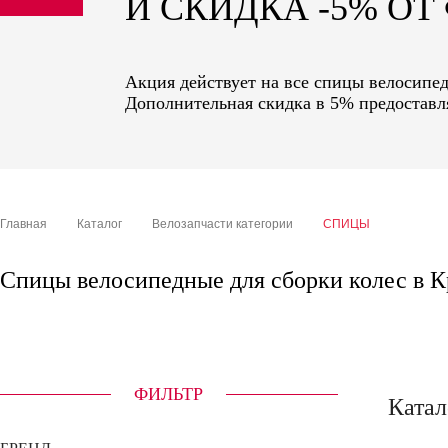
И СКИДКА -5% О
sale
special price
Акция действует на все спицы велосипед
Дополнительная скидка в 5% предоставля
Главная
Каталог
Велозапчасти категории
СПИЦЫ
Спицы велосипедные для сборки колес в К
ФИЛЬТР
Катал