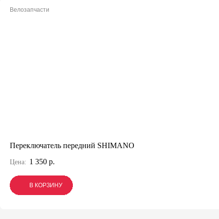
Велозапчасти
Переключатель передний SHIMANO
1 350 р.
Цена:
В КОРЗИНУ
В КОРЗИНУ
В КОРЗИНУ