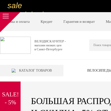
sale
special price
sale
Доставка и оплата
Кредит
Гарантия и возврат
Ма
ну очень
низкие цены
ВЕЛОДИСКАУНТЕР -
магазин низких цен
вот дешево
в Санкт-Петербурге
sale
special price
КАТАЛОГ ТОВАРОВ
ВЕЛОСИПЕД
sale
дешевле уже не будет
SALE!
sale
БОЛЬШАЯ РАСПР
- 5%
надо брать