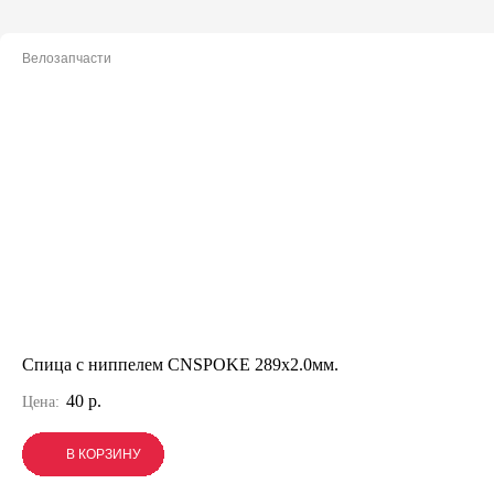
Велозапчасти
Спица с ниппелем CNSPOKE 289х2.0мм.
40 р.
Цена:
В КОРЗИНУ
В КОРЗИНУ
В КОРЗИНУ