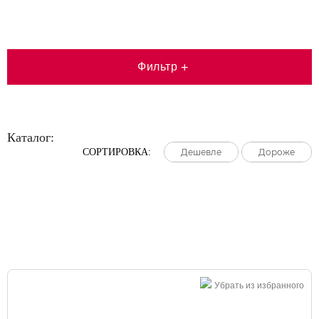
Фильтр
+
Каталог:
СОРТИРОВКА:
Дешевле
Дешевле
Дешевле
Дороже
Дороже
Дороже
Большая распродажа!
Убрать из избранного