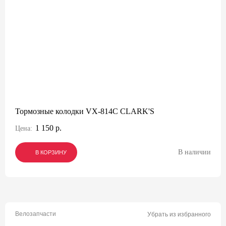
Тормозные колодки VX-814C CLARK'S
1 150 р.
Цена:
В наличии
В КОРЗИНУ
В КОРЗИНУ
В КОРЗИНУ
Велозапчасти
Убрать из избранного