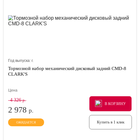
Год выпуска:
г.
Тормозной набор механический дисковый задний CMD-8
CLARK'S
Цена
4 326
р.
В КОРЗИНУ
В КОРЗИНУ
В КОРЗИНУ
2 978
р.
Купить в 1 клик
ОЖИДАЕТСЯ