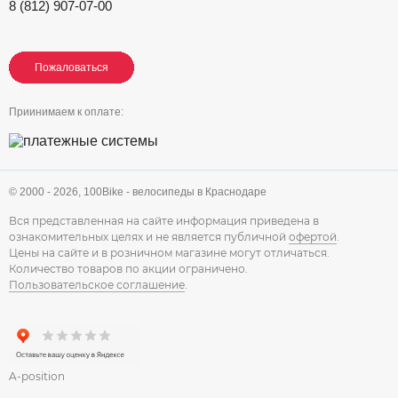
8 (812) 907-07-00
Пожаловаться
Пожаловаться
Пожаловаться
Приинимаем к оплате:
© 2000 - 2026,
100Bike - велосипеды в Краснодаре
Вся представленная на сайте информация приведена в
ознакомительных целях и не является публичной
офертой
.
Цены на сайте и в розничном магазине могут отличаться.
Количество товаров по акции ограничено.
Пользовательское соглашение
.
A-position