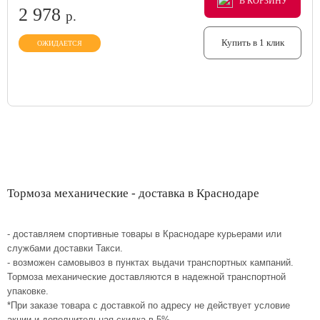
В КОРЗИНУ
В КОРЗИНУ
В КОРЗИНУ
2 978
р.
Купить в 1 клик
ОЖИДАЕТСЯ
Тормоза механические - доставка в Краснодаре
- доставляем спортивные товары в Краснодаре курьерами или
службами доставки Такси.
- возможен самовывоз в пунктах выдачи транспортных кампаний.
Тормоза механические доставляются в надежной транспортной
упаковке.
*При заказе товара с доставкой по адресу не действует условие
акции и дополнительная скидка в 5%.