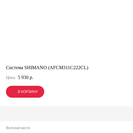
Система SHIMANO (AFCM311C222CL)
5 930 р.
Цена:
В КОРЗИНУ
В КОРЗИНУ
В КОРЗИНУ
Велозапчасти