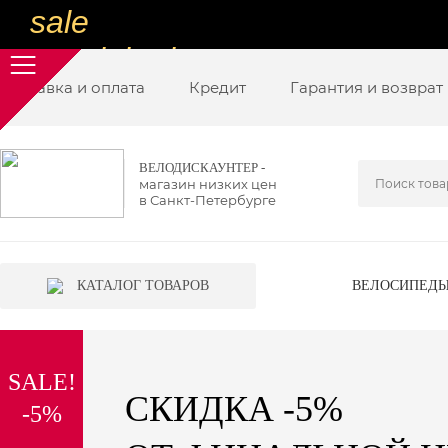
sale
special price
Доставка и оплата
sale
Кредит
Гарантия и возврат
ну очень
низкие цены
ВЕЛОДИСКАУНТЕР -
магазин низких цен
вот дешево
в Санкт-Петербурге
sale
special price
КАТАЛОГ ТОВАРОВ
ВЕЛОСИПЕД
sale
дешевле уже не будет
SALE!
sale
СКИДКА -5%
-5%
надо брать