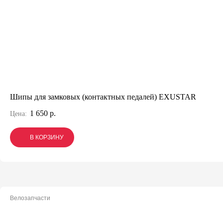
Шипы для замковых (контактных педалей) EXUSTAR
1 650 р.
Цена:
В КОРЗИНУ
В КОРЗИНУ
В КОРЗИНУ
Велозапчасти