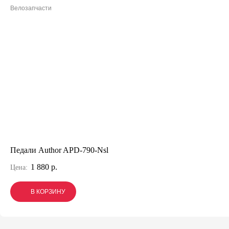
Велозапчасти
Педали Author APD-790-Nsl
1 880 р.
Цена:
В КОРЗИНУ
В КОРЗИНУ
В КОРЗИНУ