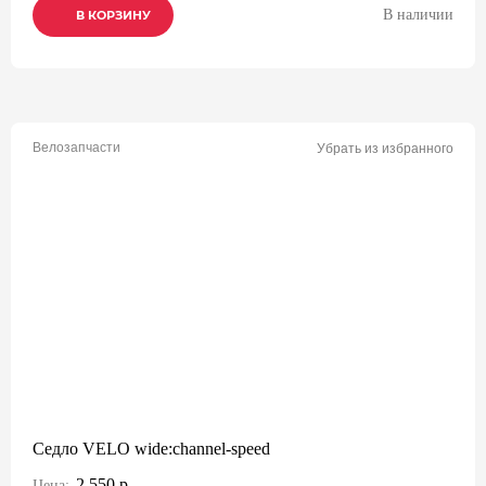
В наличии
В КОРЗИНУ
В КОРЗИНУ
В КОРЗИНУ
Велозапчасти
Убрать из избранного
Седло VELO wide:channel-speed
2 550 р.
Цена: