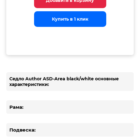
Добавить в корзину
Добавить в корзину
Добавить в корзину
Купить в 1 клик
Купить в 1 клик
Купить в 1 клик
Седло Author ASD-Area black/white основные
характеристики:
Рама:
Подвеска: