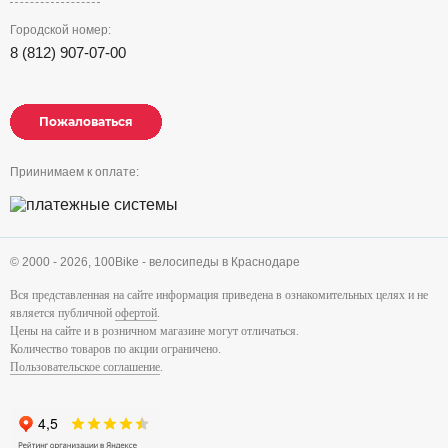
Городской номер:
8 (812) 907-07-00
Пожаловаться
Пожаловаться
Пожаловаться
Приинимаем к оплате:
© 2000 - 2026,
100Bike - велосипеды в Краснодаре
Вся представленная на сайте информация приведена в ознакомительных целях и не
является публичной
офертой
.
Цены на сайте и в розничном магазине могут отличаться.
Количество товаров по акции ограничено.
Пользовательское соглашение
.