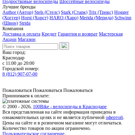
Подростковые велосипеды
Шоссейные велосипеды
Лучшие бренды
Author (Автор)
Stels (Стелс)
Stark (Старк)
Trix (Трикс)
Hogger
(Хоггер)
Horst (Хорст)
HARO (Харо)
Merida (Мерида)
Schwinn
(Швин)
Strida
Компания
Доставка и оплата
Кредит
Гарантия и возврат
Мастерская
Акции
Магазин
Ваш город:
Краснодар
с 11:00 до 20:00
Городской номер:
8 (812) 907-07-00
Пожаловаться
Пожаловаться
Пожаловаться
Приинимаем к оплате:
© 2000 - 2026,
100Bike - велосипеды в Краснодаре
Вся представленная на сайте информация приведена в
ознакомительных целях и не является публичной
офертой
.
Цены на сайте и в розничном магазине могут отличаться.
Количество товаров по акции ограничено.
Пользовательское соглашение
.