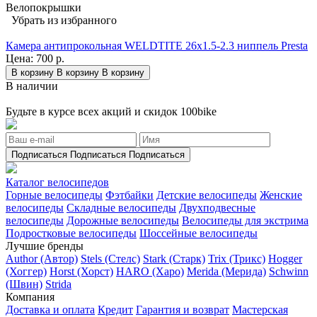
Велопокрышки
Убрать из избранного
Камера антипрокольная WELDTITE 26x1.5-2.3 ниппель Presta
Цена:
700 р.
В корзину
В корзину
В корзину
В наличии
Будьте в курсе всех акций и скидок 100bike
Подписаться
Подписаться
Подписаться
Каталог велосипедов
Горные велосипеды
Фэтбайки
Детские велосипеды
Женские
велосипеды
Складные велосипеды
Двухподвесные
велосипеды
Дорожные велосипеды
Велосипеды для экстрима
Подростковые велосипеды
Шоссейные велосипеды
Лучшие бренды
Author (Автор)
Stels (Стелс)
Stark (Старк)
Trix (Трикс)
Hogger
(Хоггер)
Horst (Хорст)
HARO (Харо)
Merida (Мерида)
Schwinn
(Швин)
Strida
Компания
Доставка и оплата
Кредит
Гарантия и возврат
Мастерская