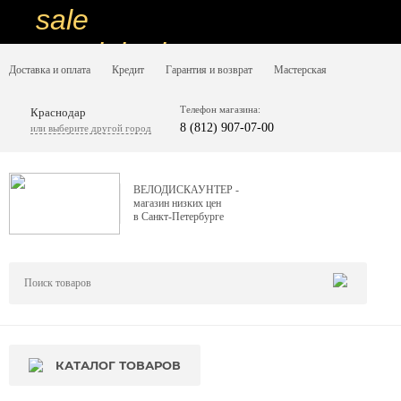
sale
special price
Доставка и оплата
Кредит
Гарантия и возврат
Мастерская
sale
ну очень
Телефон магазина:
Краснодар
8 (812) 907-07-00
или выберите другой город
низкие цены
вот дешево
ВЕЛОДИСКАУНТЕР -
магазин низких цен
sale
в Санкт-Петербурге
special price
sale
дешевле уже не будет
sale
КАТАЛОГ ТОВАРОВ
надо брать