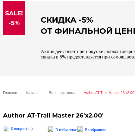
sale
SALE!
special price
СКИДКА -5%
-5%
ОТ ФИНАЛЬНОЙ ЦЕ
Акция действует при покупке любых товаров 
скидка в 5% предоставляется при самовывозе
Главная
Каталог
Велопокрышки
Author AT-Trail Master 26'x2.00'
Author AT-Trail Master 26'x2.00'
0 вопрос(ов)
В избранное
В избранное