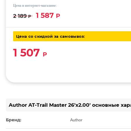
Цена в интернет-магазине:
1 587
Р
2 189
Р
Цена со скидкой за самовывоз:
1 507
Р
Author AT-Trail Master 26'x2.00' основные ха
Бренд:
Author