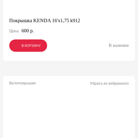
Покрышка KENDA 16'х1,75 k912
600 р.
Цена:
В наличии
В КОРЗИНУ
В КОРЗИНУ
В КОРЗИНУ
Велопокрышки
Убрать из избранного