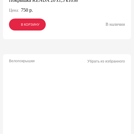
Покрышка KENDA 20'х1,5 k1038
750 р.
Цена:
В наличии
В КОРЗИНУ
В КОРЗИНУ
В КОРЗИНУ
Велопокрышки
Убрать из избранного