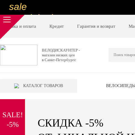
sale
special price
sale
Доставка и оплата
Кредит
Гарантия и возврат
Ма
ну очень
низкие цены
ВЕЛОДИСКАУНТЕР -
магазин низких цен
вот дешево
в Санкт-Петербурге
sale
special price
КАТАЛОГ ТОВАРОВ
ВЕЛОСИПЕД
sale
дешевле уже не будет
SALE!
sale
СКИДКА -5%
-5%
надо брать