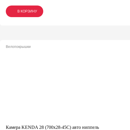
В КОРЗИНУ
В КОРЗИНУ
В КОРЗИНУ
Велопокрышки
Камера KENDA 28 (700x28-45C) авто ниппель