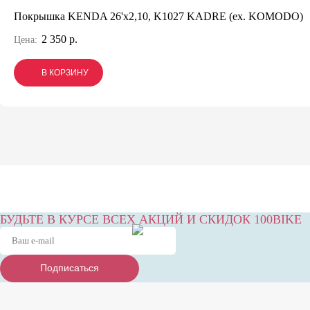
Покрышка KENDA 26'х2,10, K1027 KADRE (ex. KOMODO)
2 350 р.
Цена:
В КОРЗИНУ
В КОРЗИНУ
В КОРЗИНУ
БУДЬТЕ В КУРСЕ ВСЕХ АКЦИЙ И СКИДОК 100BIKE
Подписаться
Подписаться
Подписаться