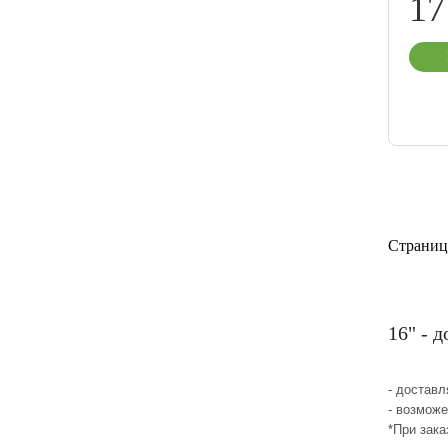
17
Страниц
16" - 
- достав
- возможе
*При зака