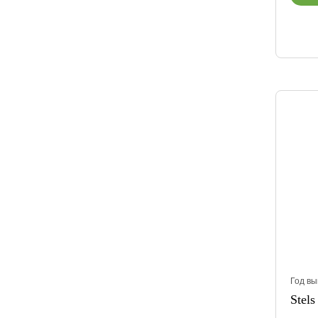
Год вы
Stels