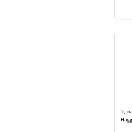
Год вы
Hogg