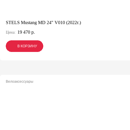
STELS Mustang MD 24" V010 (2022г.)
19 470 р.
Цена:
В КОРЗИНУ
В КОРЗИНУ
В КОРЗИНУ
Велоаксессуары