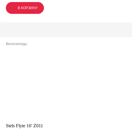
В КОРЗИНУ
В КОРЗИНУ
В КОРЗИНУ
Велосипеды
Stels Flyte 16' Z011