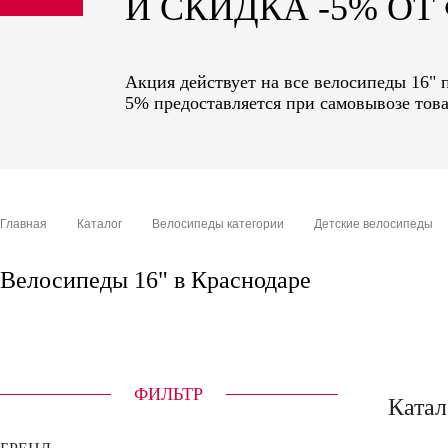
И СКИДКА -5% О
sale
special price
Акция действует на все велосипеды 16" 
5% предоставляется при самовывозе това
Главная
Каталог
Велосипеды категории
Детские велосипеды
Велосипеды 16" в Краснодаре
ФИЛЬТР
Катал