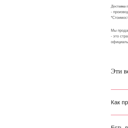
Доставка 
- произво
*Стоимос
Мы прода
- это стр
официаль
Эти в
Как п
Есть 