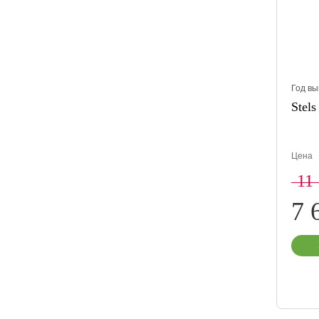
Год вы
Stels
Цена
11
7 