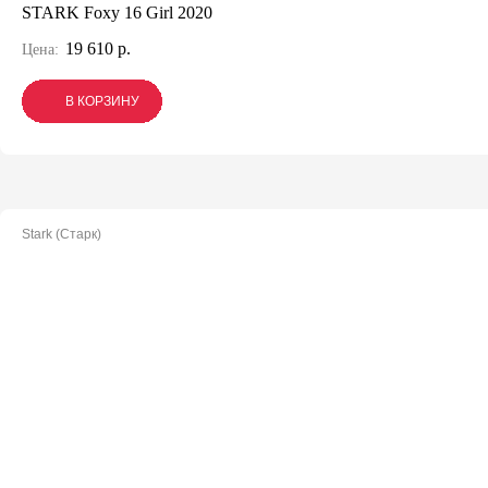
STARK Foxy 16 Girl 2020
19 610 р.
Цена:
В КОРЗИНУ
В КОРЗИНУ
В КОРЗИНУ
Stark (Старк)