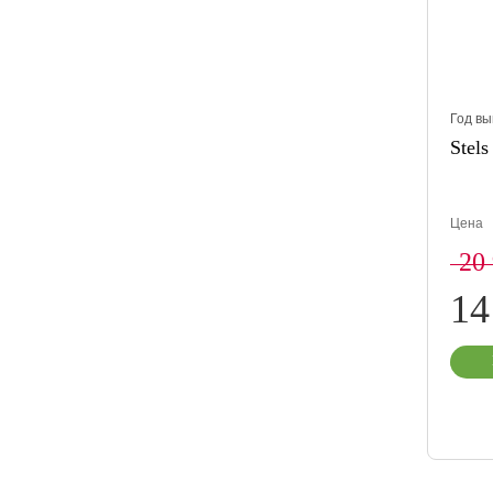
Год вы
Stels
Цена
20
14