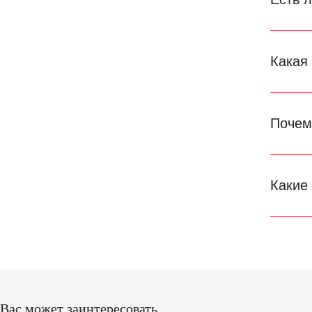
Какая
Почем
Какие
Вас может заинтересовать