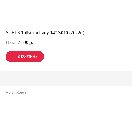
STELS Talisman Lady 14" Z010 (2022г.)
7 500 р.
Цена:
В КОРЗИНУ
В КОРЗИНУ
В КОРЗИНУ
Horst (Хорст)