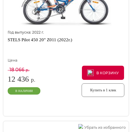
Год выпуска:
2022
г.
STELS Pilot 450 20" Z011 (2022г.)
Цена
18 066
р.
В КОРЗИНУ
В КОРЗИНУ
В КОРЗИНУ
12 436
р.
Купить в 1 клик
В НАЛИЧИИ
Убрать из избранного