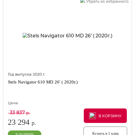
Убрать из избранного
Год выпуска:
2020
г.
Stels Navigator 610 MD 26' ( 2020г.)
Цена
33 837
р.
В КОРЗИНУ
В КОРЗИНУ
В КОРЗИНУ
23 294
р.
Купить в 1 клик
В НАЛИЧИИ