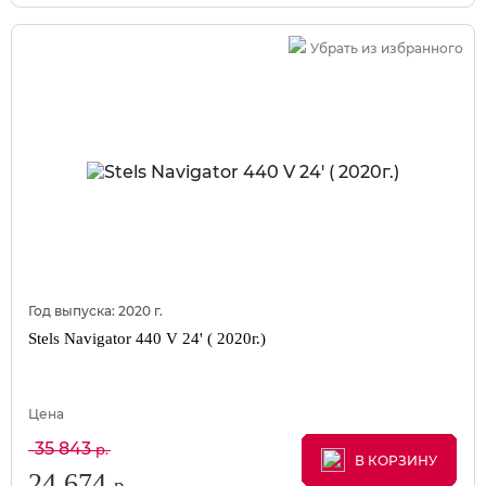
Убрать из избранного
Год выпуска:
2020
г.
Stels Navigator 440 V 24' ( 2020г.)
Цена
35 843
р.
В КОРЗИНУ
В КОРЗИНУ
В КОРЗИНУ
24 674
р.