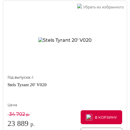
Убрать из избранного
Год выпуска:
г.
Stels Tyrant 20' V020
Цена
34 702
р.
В КОРЗИНУ
В КОРЗИНУ
В КОРЗИНУ
23 889
р.