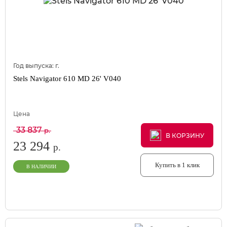
Год выпуска:
г.
Stels Navigator 610 MD 26' V040
Цена
33 837
р.
В КОРЗИНУ
В КОРЗИНУ
В КОРЗИНУ
23 294
р.
Купить в 1 клик
В НАЛИЧИИ