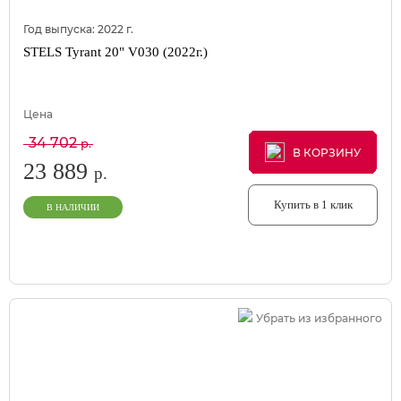
Год выпуска:
2022
г.
STELS Tyrant 20" V030 (2022г.)
Цена
34 702
р.
В КОРЗИНУ
В КОРЗИНУ
В КОРЗИНУ
23 889
р.
Купить в 1 клик
В НАЛИЧИИ
Убрать из избранного