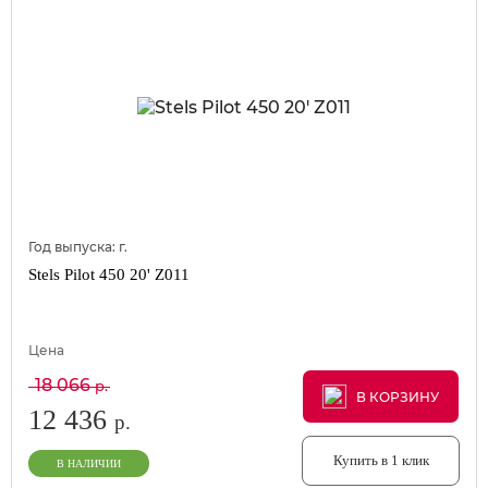
Год выпуска:
г.
Stels Pilot 450 20' Z011
Цена
18 066
р.
В КОРЗИНУ
В КОРЗИНУ
В КОРЗИНУ
12 436
р.
Купить в 1 клик
В НАЛИЧИИ