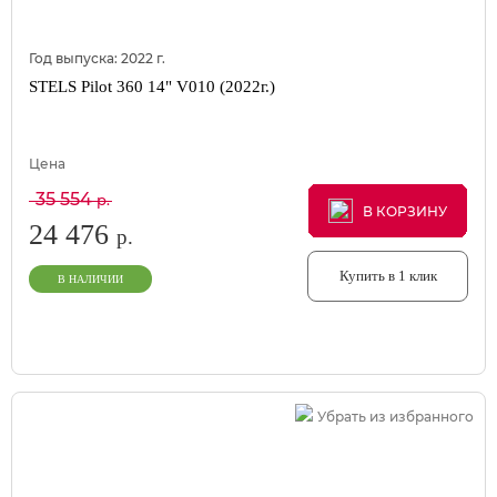
Год выпуска:
2022
г.
STELS Pilot 360 14" V010 (2022г.)
Цена
35 554
р.
В КОРЗИНУ
В КОРЗИНУ
В КОРЗИНУ
24 476
р.
Купить в 1 клик
В НАЛИЧИИ
Убрать из избранного