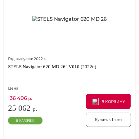
Год выпуска:
2022
г.
STELS Navigator 620 MD 26" V010 (2022г.)
Цена
36 406
р.
В КОРЗИНУ
В КОРЗИНУ
В КОРЗИНУ
25 062
р.
Купить в 1 клик
В НАЛИЧИИ