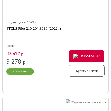
Год выпуска:
2022
г.
STELS Pilot 210 20" Z010 (2022г.)
Цена
13 477
р.
В КОРЗИНУ
В КОРЗИНУ
В КОРЗИНУ
9 278
р.
Купить в 1 клик
В НАЛИЧИИ
Убрать из избранного