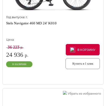
Год выпуска:
г.
Stels Navigator 460 MD 24' K010
Цена
36 223
р.
В КОРЗИНУ
В КОРЗИНУ
В КОРЗИНУ
24 936
р.
Купить в 1 клик
В НАЛИЧИИ
Убрать из избранного