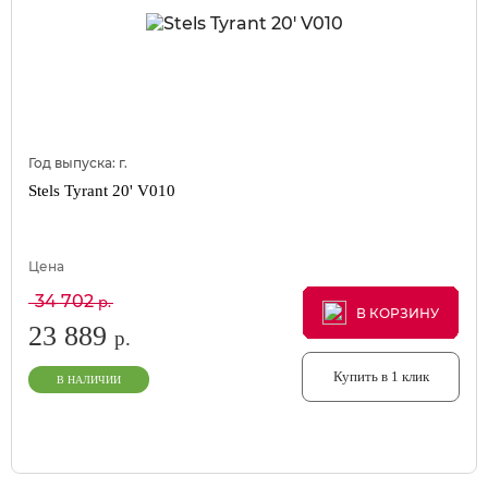
Год выпуска:
г.
Stels Tyrant 20' V010
Цена
34 702
р.
В КОРЗИНУ
В КОРЗИНУ
В КОРЗИНУ
23 889
р.
Купить в 1 клик
В НАЛИЧИИ