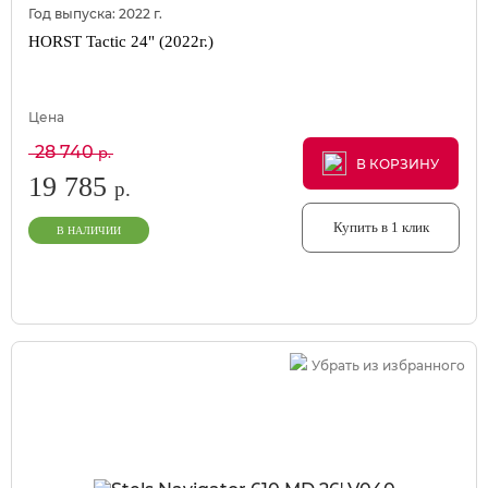
Год выпуска:
2022
г.
HORST Tactic 24" (2022г.)
Цена
28 740
р.
В КОРЗИНУ
В КОРЗИНУ
В КОРЗИНУ
19 785
р.
Купить в 1 клик
В НАЛИЧИИ
Убрать из избранного