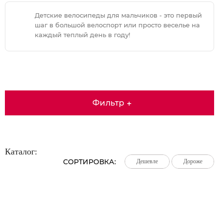
Детские велосипеды для мальчиков - это первый
шаг в большой велоспорт или просто веселье на
каждый теплый день в году!
Фильтр
+
Каталог:
СОРТИРОВКА:
Дешевле
Дешевле
Дешевле
Дороже
Дороже
Дороже
Большая распродажа!