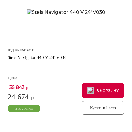
Год выпуска:
г.
Stels Navigator 440 V 24' V030
Цена
35 843
р.
В КОРЗИНУ
В КОРЗИНУ
В КОРЗИНУ
24 674
р.
Купить в 1 клик
В НАЛИЧИИ