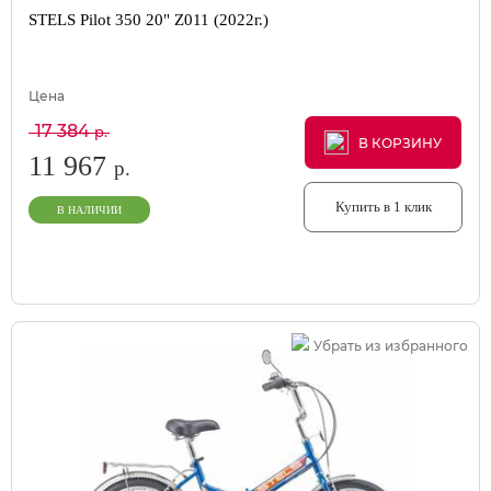
STELS Pilot 350 20" Z011 (2022г.)
Цена
17 384
р.
В КОРЗИНУ
В КОРЗИНУ
В КОРЗИНУ
11 967
р.
Купить в 1 клик
В НАЛИЧИИ
Убрать из избранного