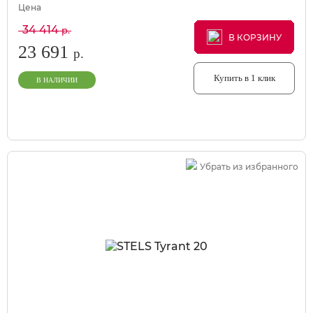
Цена
34 414
р.
В КОРЗИНУ
В КОРЗИНУ
В КОРЗИНУ
23 691
р.
Купить в 1 клик
В НАЛИЧИИ
Убрать из избранного