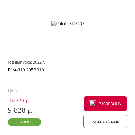
Год выпуска:
2022
г.
Pilot-310 20" Z010
Цена
14 277
р.
В КОРЗИНУ
В КОРЗИНУ
В КОРЗИНУ
9 828
р.
Купить в 1 клик
В НАЛИЧИИ