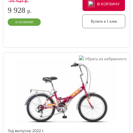
14 421
р.
В КОРЗИНУ
В КОРЗИНУ
В КОРЗИНУ
9 928
р.
Купить в 1 клик
В НАЛИЧИИ
Убрать из избранного
Год выпуска:
2022
г.